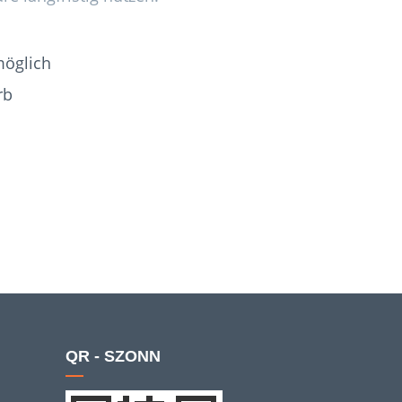
möglich
rb
QR - SZONN