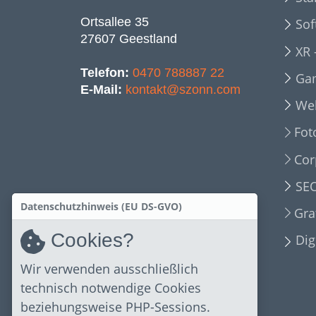
Ortsallee 35
Sof
27607 Geestland
XR 
Telefon:
0470 788887 22
Ga
E-Mail:
kontakt@szonn.com
We
Fot
Cor
SEO
Datenschutzhinweis (EU DS-GVO)
Gra
Cookies?
Dig
Wir verwenden ausschließlich
technisch notwendige Cookies
beziehungsweise PHP-Sessions.