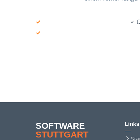
Ü
SOFTWARE
Links
STUTTGART
Sta