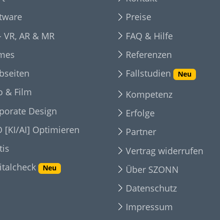
tware
Preise
- VR, AR & MR
FAQ & Hilfe
mes
Referenzen
Fallstudien
bseiten
Neu
o & Film
Kompetenz
porate Design
Erfolge
 [KI/AI] Optimieren
Partner
tis
Vertrag widerrufen
italcheck
Über SZONN
Neu
Datenschutz
Impressum