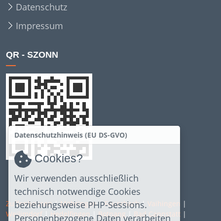
Datenschutz
Impressum
QR - SZONN
Datenschutzhinweis (EU DS-GVO)
Cookies?
Wir verwenden ausschließlich
technisch notwendige Cookies
beziehungsweise PHP-Sessions.
Zuffenhausen
|
Möhringen
|
Feuerbach
|
Vaihingen
|
Weilimdorf
|
Hedelfingen
|
Botnang
|
Bad Cannstatt
|
Personenbezogene Daten verarbeiten