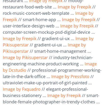
restaurant ...
Image by Freepik
// moody-
restaurant-food-web-site ...
Image by Freepik
//
rock-music-concert-web-template ...
Image by
Freepik
// smart-home-app ...
Image by Freepik
//
user-interface-design-web ...
Image by Freepik
//
computer-screen-mockup-psd-digital-device ...
Image by Freepik
// gradient-ui-ux ...
Image by
Pikisuperstar
// gradient-ui-ux ...
Image by
Pikisuperstar
// smart-home-management ...
Image by Pikisuperstar
// industry-technician-
engineering-machine-product-working ...
Image
by Dcstudio
// professional-programmer-working-
late-in-the-dark-office ...
Image by Pressfoto
//
ultraviolet-make-up-portrait-of-girl-painted ...
Image by Fxquadro
// elegant-professional-
business-stationery ...
Image by Freepik
// smart-
blonde-female-photographer-in-trendy-clothes ...