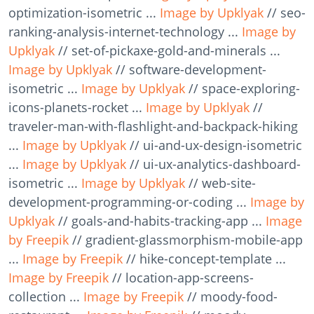
optimization-isometric ...
Image by Upklyak
// seo-
ranking-analysis-internet-technology ...
Image by
Upklyak
// set-of-pickaxe-gold-and-minerals ...
Image by Upklyak
// software-development-
isometric ...
Image by Upklyak
// space-exploring-
icons-planets-rocket ...
Image by Upklyak
//
traveler-man-with-flashlight-and-backpack-hiking
...
Image by Upklyak
// ui-and-ux-design-isometric
...
Image by Upklyak
// ui-ux-analytics-dashboard-
isometric ...
Image by Upklyak
// web-site-
development-programming-or-coding ...
Image by
Upklyak
// goals-and-habits-tracking-app ...
Image
by Freepik
// gradient-glassmorphism-mobile-app
...
Image by Freepik
// hike-concept-template ...
Image by Freepik
// location-app-screens-
collection ...
Image by Freepik
// moody-food-