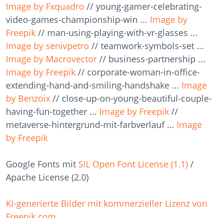
Image by Fxquadro
// young-gamer-celebrating-
video-games-championship-win ...
Image by
Freepik
// man-using-playing-with-vr-glasses ...
Image by senivpetro
// teamwork-symbols-set ...
Image by Macrovector
// business-partnership ...
Image by Freepik
// corporate-woman-in-office-
extending-hand-and-smiling-handshake ...
Image
by Benzoix
// close-up-on-young-beautiful-couple-
having-fun-together ...
Image by Freepik
//
metaverse-hintergrund-mit-farbverlauf ...
Image
by Freepik
Google Fonts mit
SIL Open Font License (1.1)
/
Apache License (2.0)
KI-generierte Bilder mit kommerzieller Lizenz von
Freepik.com