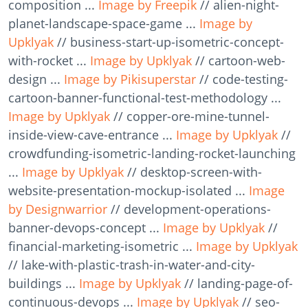
composition ...
Image by Freepik
// alien-night-
planet-landscape-space-game ...
Image by
Upklyak
// business-start-up-isometric-concept-
with-rocket ...
Image by Upklyak
// cartoon-web-
design ...
Image by Pikisuperstar
// code-testing-
cartoon-banner-functional-test-methodology ...
Image by Upklyak
// copper-ore-mine-tunnel-
inside-view-cave-entrance ...
Image by Upklyak
//
crowdfunding-isometric-landing-rocket-launching
...
Image by Upklyak
// desktop-screen-with-
website-presentation-mockup-isolated ...
Image
by Designwarrior
// development-operations-
banner-devops-concept ...
Image by Upklyak
//
financial-marketing-isometric ...
Image by Upklyak
// lake-with-plastic-trash-in-water-and-city-
buildings ...
Image by Upklyak
// landing-page-of-
continuous-devops ...
Image by Upklyak
// seo-